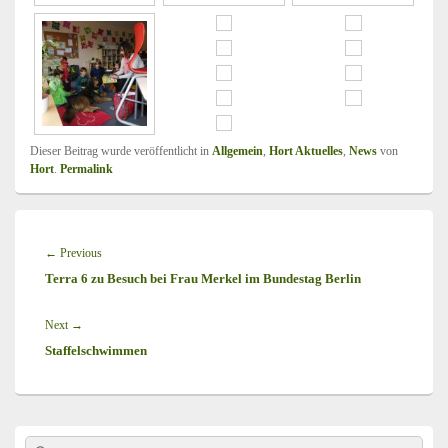
Dieser Beitrag wurde veröffentlicht in
Allgemein
,
Hort Aktuelles
,
News
von
Hort
.
Permalink
Beitragsnavigation
←
Previous
Previous
Terra 6 zu Besuch bei Frau Merkel im Bundestag Berlin
post:
Next
→
Next
Staffelschwimmen
post:
Primärer
Search