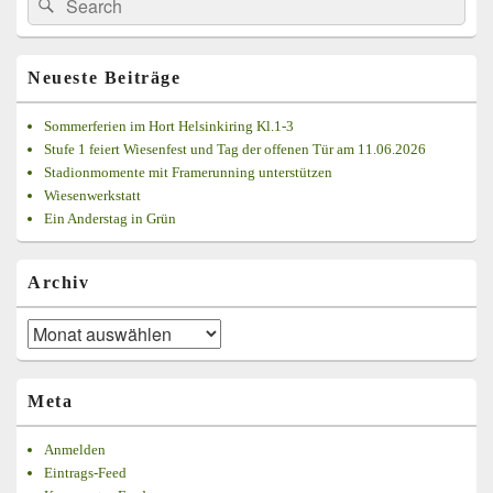
Suche
Seitenleisten
for:
Widget-
Bereich
Neueste Beiträge
Sommerferien im Hort Helsinkiring Kl.1-3
Stufe 1 feiert Wiesenfest und Tag der offenen Tür am 11.06.2026
Stadionmomente mit Framerunning unterstützen
Wiesenwerkstatt
Ein Anderstag in Grün
Archiv
Archiv
Meta
Anmelden
Eintrags-Feed