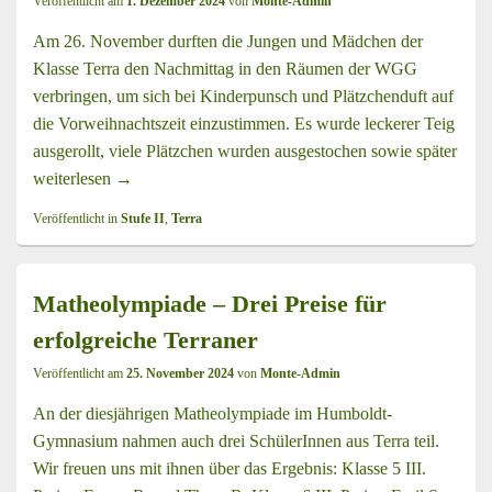
Veröffentlicht am
1. Dezember 2024
von
Monte-Admin
Am 26. November durften die Jungen und Mädchen der
Klasse Terra den Nachmittag in den Räumen der WGG
verbringen, um sich bei Kinderpunsch und Plätzchenduft auf
die Vorweihnachtszeit einzustimmen. Es wurde leckerer Teig
ausgerollt, viele Plätzchen wurden ausgestochen sowie später
weiterlesen
Vorweihnachtliches Backen der Terraner in den Räu
→
Veröffentlicht in
Stufe II
,
Terra
Matheolympiade – Drei Preise für
erfolgreiche Terraner
Veröffentlicht am
25. November 2024
von
Monte-Admin
An der diesjährigen Matheolympiade im Humboldt-
Gymnasium nahmen auch drei SchülerInnen aus Terra teil.
Wir freuen uns mit ihnen über das Ergebnis: Klasse 5 III.