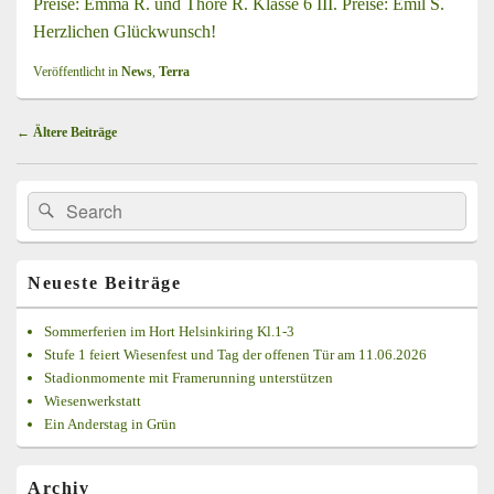
Preise: Emma R. und Thore R. Klasse 6 III. Preise: Emil S.
Herzlichen Glückwunsch!
Veröffentlicht in
News
,
Terra
Beitragsnavigation
←
Ältere Beiträge
Primärer
Search
Suche
Seitenleisten
for:
Widget-
Bereich
Neueste Beiträge
Sommerferien im Hort Helsinkiring Kl.1-3
Stufe 1 feiert Wiesenfest und Tag der offenen Tür am 11.06.2026
Stadionmomente mit Framerunning unterstützen
Wiesenwerkstatt
Ein Anderstag in Grün
Archiv