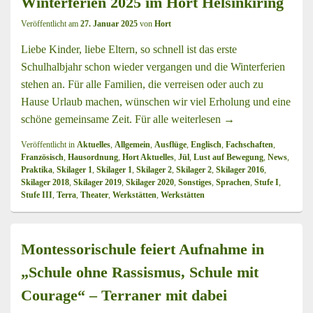
Winterferien 2025 im Hort Helsinkiring
Veröffentlicht am
27. Januar 2025
von
Hort
Liebe Kinder, liebe Eltern, so schnell ist das erste
Schulhalbjahr schon wieder vergangen und die Winterferien
stehen an. Für alle Familien, die verreisen oder auch zu
Hause Urlaub machen, wünschen wir viel Erholung und eine
schöne gemeinsame Zeit. Für alle
weiterlesen
Winterferien 2025 i
→
Veröffentlicht in
Aktuelles
,
Allgemein
,
Ausflüge
,
Englisch
,
Fachschaften
,
Französisch
,
Hausordnung
,
Hort Aktuelles
,
Jül
,
Lust auf Bewegung
,
News
,
Praktika
,
Skilager 1
,
Skilager 1
,
Skilager 2
,
Skilager 2
,
Skilager 2016
,
Skilager 2018
,
Skilager 2019
,
Skilager 2020
,
Sonstiges
,
Sprachen
,
Stufe I
,
Stufe III
,
Terra
,
Theater
,
Werkstätten
,
Werkstätten
Montessorischule feiert Aufnahme in
„Schule ohne Rassismus, Schule mit
Courage“ – Terraner mit dabei