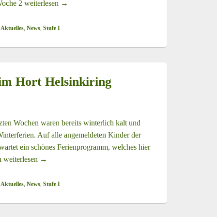
Woche 2
weiterlesen
Osterferien 2026 im Hort Helsinkiring
→
 Aktuelles
,
News
,
Stufe I
im Hort Helsinkiring
etzten Wochen waren bereits winterlich kalt und
Winterferien. Auf alle angemeldeten Kinder der
 wartet ein schönes Ferienprogramm, welches hier
en
weiterlesen
Winterferien 2026 im Hort Helsinkiring
→
 Aktuelles
,
News
,
Stufe I