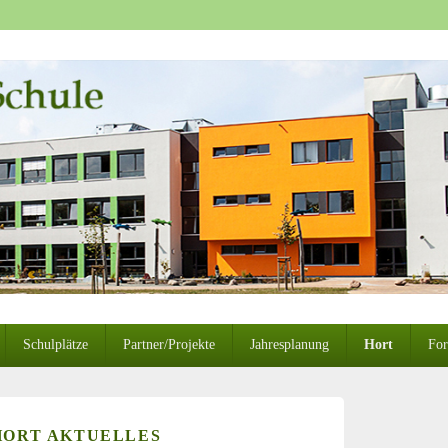
ule-Greifswald
Schulplätze
Partner/Projekte
Jahresplanung
Hort
For
HORT AKTUELLES