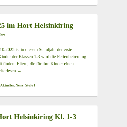
25 im Hort Helsinkiring
ort
.10.2025 ist in diesem Schuljahr der erste
Kinder der Klassen 1-3 wird die Ferienbetreuung
 finden. Eltern, die für ihre Kinder einen
iterlesen
Ferientag 02.10.2025 im Hort Helsinkiring
→
 Aktuelles
,
News
,
Stufe I
rt Helsinkiring Kl. 1-3