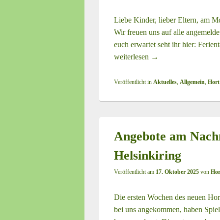
Liebe Kinder, lieber Eltern, am Mo
Wir freuen uns auf alle angemeld
euch erwartet seht ihr hier: Feri
weiterlesen
Ferientag 3. Novembe
→
Veröffentlicht in
Aktuelles
,
Allgemein
,
Hort
Angebote am Nachm
Helsinkiring
Veröffentlicht am
17. Oktober 2025
von
Hor
Die ersten Wochen des neuen Hort
bei uns angekommen, haben Spiel