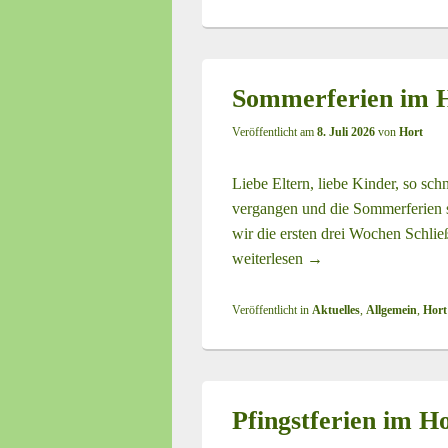
Sommerferien im Ho
Veröffentlicht am
8. Juli 2026
von
Hort
Liebe Eltern, liebe Kinder, so sch
vergangen und die Sommerferien st
wir die ersten drei Wochen Schlie
weiterlesen
Sommerferien im Hort
→
Veröffentlicht in
Aktuelles
,
Allgemein
,
Hort
Pfingstferien im Ho