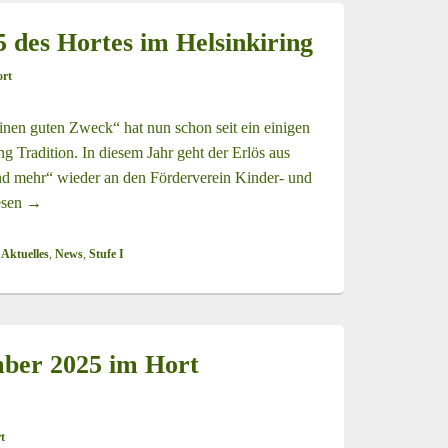
 des Hortes im Helsinkiring
rt
einen guten Zweck“ hat nun schon seit ein einigen
g Tradition. In diesem Jahr geht der Erlös aus
nd mehr“ wieder an den Förderverein Kinder- und
esen
Spendenaktion 2025 des Hortes im Helsinkiring
→
 Aktuelles
,
News
,
Stufe I
mber 2025 im Hort
t