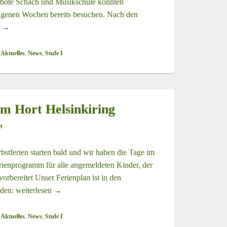
ebote Schach und Musikschule konnten
ngenen Wochen bereits besuchen. Nach den
n
Angebote am Nachmittag 2025/2026 Hort Helsinkiring
→
 Aktuelles
,
News
,
Stufe I
im Hort Helsinkiring
t
rbstferien starten bald und wir haben die Tage im
rienprogramm für alle angemeldeten Kinder, der
orbereitet Unser Ferienplan ist in den
nden:
weiterlesen
Herbstferien 2025 im Hort Helsinkiring
→
 Aktuelles
,
News
,
Stufe I