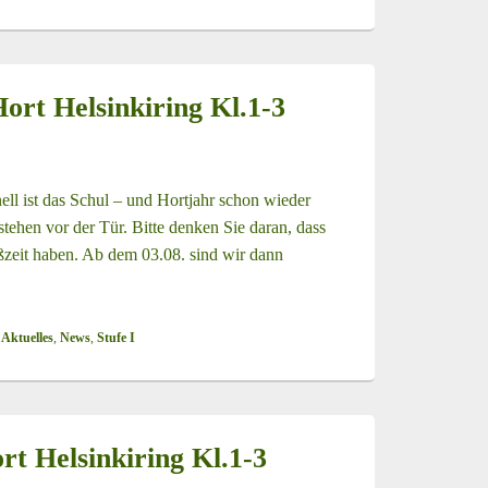
rt Helsinkiring Kl.1-3
nell ist das Schul – und Hortjahr schon wieder
ehen vor der Tür. Bitte denken Sie daran, dass
ßzeit haben. Ab dem 03.08. sind wir dann
 Helsinkiring Kl.1-3
 Aktuelles
,
News
,
Stufe I
rt Helsinkiring Kl.1-3