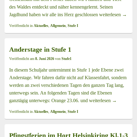
des Waldes entdeckt und näher kennengelernt. Seinen
Jagdhund haben wir alle ins Herz geschlossen
weiterlesen
Ein And
→
Veröffentlicht in
Aktuelles
,
Allgemein
,
Stufe I
Anderstage in Stufe 1
Veröffentlicht am
8. Juni 2026
von
Stufe1
In diesem Schuljahr unternimmt in Stufe 1 jede Ebene zwei
Anderstage. Wir fahren dafür nicht auf Klassenfahrt, sondern
werden an zwei verschiedenen Tagen den ganzen Tag lang,
unterwegs sein. An folgenden Tagen sind die Ebenen
ganztägig unterwegs: Orange 23.06. und
weiterlesen
Anderstage i
→
Veröffentlicht in
Aktuelles
,
Allgemein
,
Stufe I
Pfingstferien im Hort Helsinkiring Kl.1-3