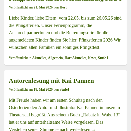
Veröffentlicht am
21. Mai 2026
von
Hort
Liebe Kinder, liebe Eltern, vom 22.05. bis zum 26.05.26 sind
die Pfingstferien. Unser Ferienprogramm, die
AnsprechpartnerInnen und die Betreuungsorte für alle
angemeldeten Kinder finden Sie hier: Pfingstferien 2026 Wir
wünschen allen Familien ein sonniges Pfingstfest!
Veröffentlicht in
Aktuelles
,
Allgemein
,
Hort Aktuelles
,
News
,
Stufe I
Autorenlesung mit Kai Pannen
Veröffentlicht am
18. Mai 2026
von
Stufe1
Mit Freude haben wir am ersten Schultag nach den
Osterferien den Autor und Illustrator Kai Pannen in unserem
Theatersaal begrüßt. Aus seinem Buch „Rabatz in Wabe 13“
hat er uns auf unterhaltsame Weise vorgelesen. Das
Verstellen seiner Stimme je nach
weiterlesen
Autorenlesung mit K
→