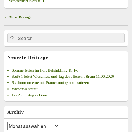
Veröffentlicht in
Stufe II
Beitragsnavigation
←
Ältere Beiträge
Primärer
Search
Suche
Seitenleisten
for:
Widget-
Bereich
Neueste Beiträge
Sommerferien im Hort Helsinkiring Kl.1-3
Stufe 1 feiert Wiesenfest und Tag der offenen Tür am 11.06.2026
Stadionmomente mit Framerunning unterstützen
Wiesenwerkstatt
Ein Anderstag in Grün
Archiv
Archiv