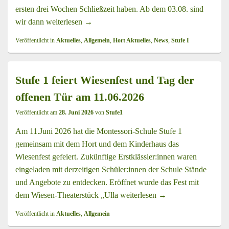
ersten drei Wochen Schließzeit haben. Ab dem 03.08. sind
wir dann
weiterlesen
Sommerferien im Hort Helsinkiring Kl.1-3
→
Veröffentlicht in
Aktuelles
,
Allgemein
,
Hort Aktuelles
,
News
,
Stufe I
Stufe 1 feiert Wiesenfest und Tag der
offenen Tür am 11.06.2026
Veröffentlicht am
28. Juni 2026
von
Stufe1
Am 11.Juni 2026 hat die Montessori-Schule Stufe 1
gemeinsam mit dem Hort und dem Kinderhaus das
Wiesenfest gefeiert. Zukünftige Erstklässler:innen waren
eingeladen mit derzeitigen Schüler:innen der Schule Stände
und Angebote zu entdecken. Eröffnet wurde das Fest mit
dem Wiesen-Theaterstück „Ulla
weiterlesen
Stufe 1 feiert Wiesen
→
Veröffentlicht in
Aktuelles
,
Allgemein