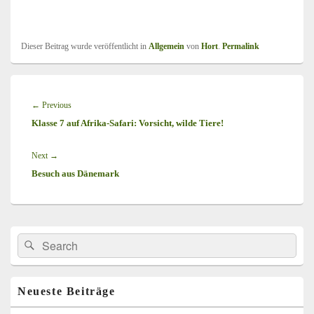
Dieser Beitrag wurde veröffentlicht in
Allgemein
von
Hort
.
Permalink
Beitragsnavigation
←
Previous
Previous
Klasse 7 auf Afrika-Safari: Vorsicht, wilde Tiere!
post:
Next
→
Next
Besuch aus Dänemark
post:
Primärer
Search
Suche
Seitenleisten
for:
Widget-
Bereich
Neueste Beiträge