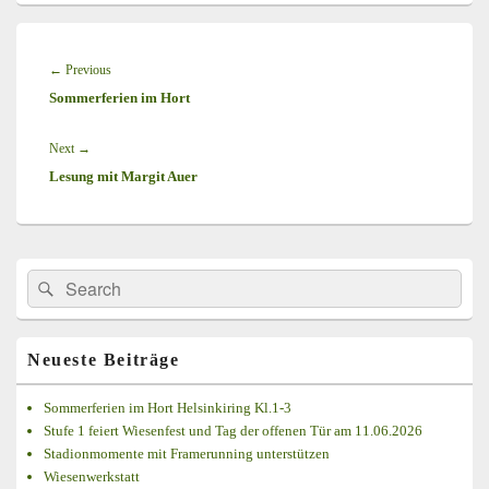
Beitragsnavigation
←
Previous
Previous
Sommerferien im Hort
post:
Next
→
Next
Lesung mit Margit Auer
post:
Primärer
Search
Suche
Seitenleisten
for:
Widget-
Bereich
Neueste Beiträge
Sommerferien im Hort Helsinkiring Kl.1-3
Stufe 1 feiert Wiesenfest und Tag der offenen Tür am 11.06.2026
Stadionmomente mit Framerunning unterstützen
Wiesenwerkstatt