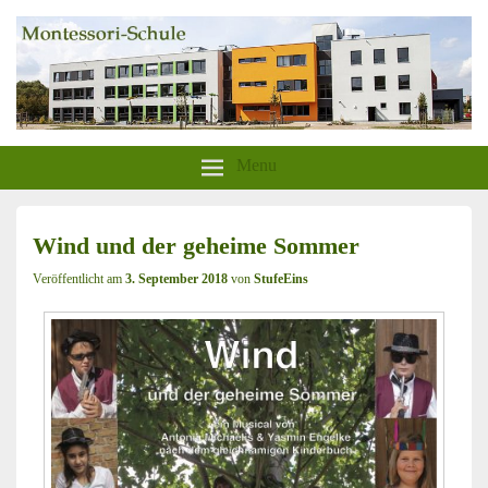
aktion-sonnenschein-greifswald.de
Montessori-Schule-Greifswald
Menu
Wind und der geheime Sommer
Veröffentlicht am
3. September 2018
von
StufeEins