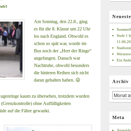
Bereich
tufe3
Neueste
Am Sonntag, den 22.8., ging
es für die 8. Klasse um 22 Uhr
Sommerfe
Stufe 1 f
los nach England. Obwohl es
11.06.2
schon so spät war, wurde im
Stadionm
Bus noch der „Herr der Ringe“
Wiesenwe
angefangen. Danach war
Ein Ande
Nachtruhe, obwohl besonders
die hinteren Reihen sich nicht
daran gehalten haben. 😜
Archiv
Archiv
ugenringe kaum zu übersehen, trotzdem wurden
(Grenzkontrolle) ohne Auffälligkeiten
üde auf die Fähre gewankt.
Meta
Anmelde