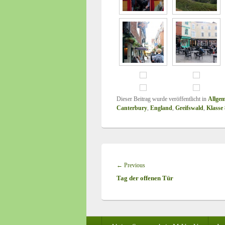
Dieser Beitrag wurde veröffentlicht in
Allgem
Canterbury
,
England
,
Greifswald
,
Klasse 
Beitragsnavigation
←
Previous
Previous
Tag der offenen Tür
post:
Seitenfuß-