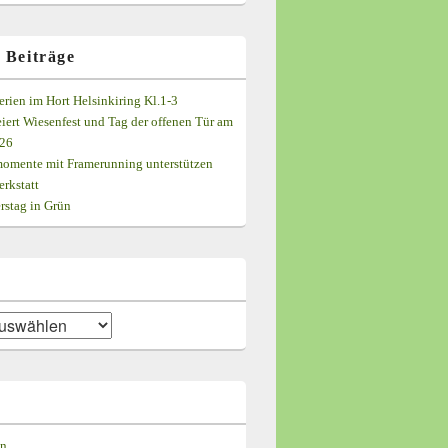
 Beiträge
rien im Hort Helsinkiring Kl.1-3
eiert Wiesenfest und Tag der offenen Tür am
026
omente mit Framerunning unterstützen
rkstatt
rstag in Grün
n