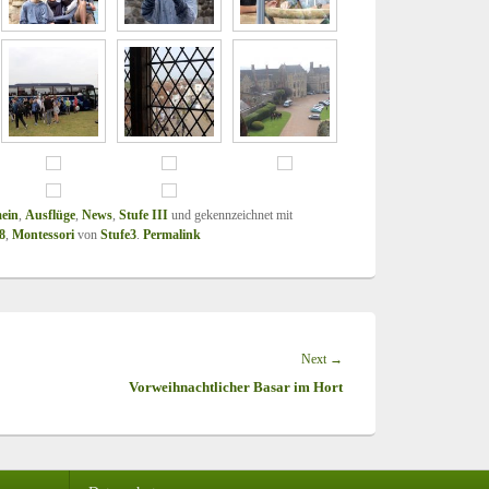
ein
,
Ausflüge
,
News
,
Stufe III
und gekennzeichnet mit
8
,
Montessori
von
Stufe3
.
Permalink
Next
→
Next
Vorweihnachtlicher Basar im Hort
post: